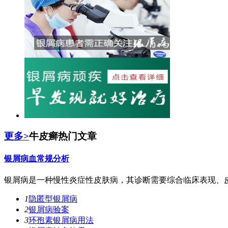
更多>
牛皮癣热门文章
银屑病血常规分析
银屑病是一种慢性炎症性皮肤病，其诊断需要综合临床表现、皮
1
隐匿型银屑病
2
银屑病验案
3
环孢素银屑病用法