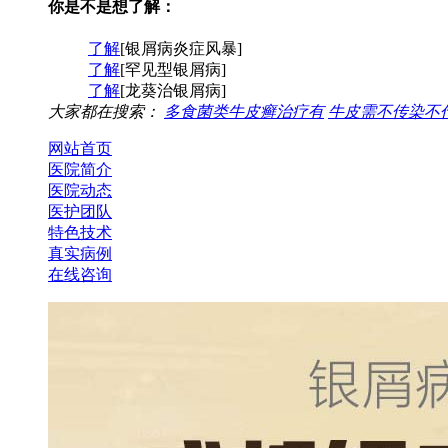
你是不是想了解：
了解
[银屑病炎症风暴]
了解
[罕见型银屑病]
了解
[龙葵治银屑病]
大家都在搜索：
多食菌类牛皮癣治疗有
牛皮需不传染不
网站首页
医院简介
医院动态
医护团队
特色技术
真实病例
在线咨询