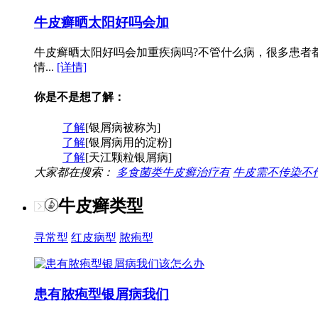
牛皮癣晒太阳好吗会加
牛皮癣晒太阳好吗会加重疾病吗?不管什么病，很多患者
情...
[详情]
你是不是想了解：
了解
[银屑病被称为]
了解
[银屑病用的淀粉]
了解
[天江颗粒银屑病]
大家都在搜索：
多食菌类牛皮癣治疗有
牛皮需不传染不
牛皮癣类型
寻常型
红皮病型
脓疱型
患有脓疱型银屑病我们