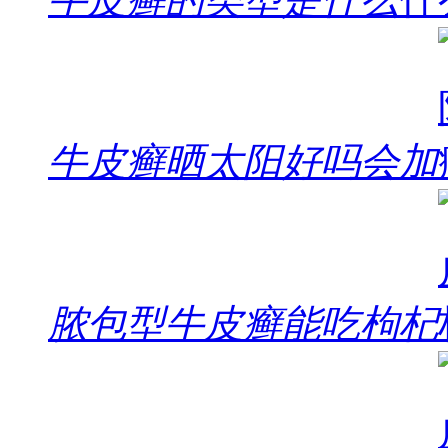
牛皮癣晒太阳好吗会加
脓包型牛皮癣能吃枸杞