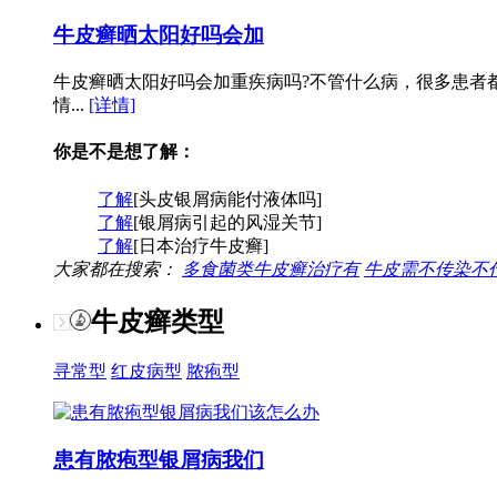
牛皮癣晒太阳好吗会加
牛皮癣晒太阳好吗会加重疾病吗?不管什么病，很多患者
情...
[详情]
你是不是想了解：
了解
[头皮银屑病能付液体吗]
了解
[银屑病引起的风湿关节]
了解
[日本治疗牛皮癣]
大家都在搜索：
多食菌类牛皮癣治疗有
牛皮需不传染不
牛皮癣类型
寻常型
红皮病型
脓疱型
患有脓疱型银屑病我们