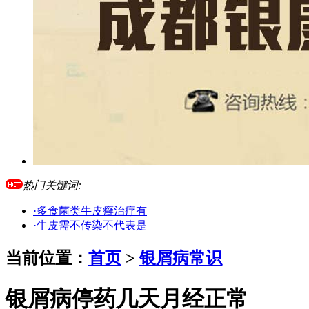
热门关键词:
·多食菌类牛皮癣治疗有
·牛皮需不传染不代表是
当前位置：
首页
>
银屑病常识
银屑病停药几天月经正常