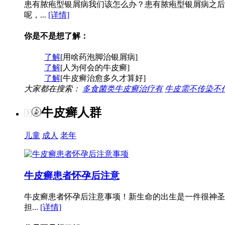
患有脓疱型银屑病我们该怎么办？患有脓疱型银屑病之后
呢，...
[详情]
你是不是想了解：
了解
[用啥药泡脚治银屑病]
了解
[人为何会的牛皮癣]
了解
[牛皮癣治愈多久才算好]
大家都在搜索：
多食菌类牛皮癣治疗有
牛皮需不传染不
牛皮癣人群
儿童
成人
老年
牛皮癣患者怀孕后注意
牛皮癣患者怀孕后注意事项！新生命的出生是一件很神圣
担...
[详情]