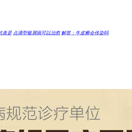
代表是
点滴型银屑病可以治愈
解答：牛皮癣会传染吗