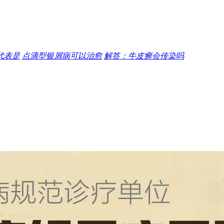
代表是
点滴型银屑病可以治愈
解答：牛皮癣会传染吗