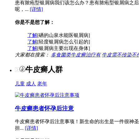
患有脓疱型银屑病我们该怎么办？患有脓疱型银屑病之后
呢，...
[详情]
你是不是想了解：
了解
[硒的山泉水能医银屑病]
了解
[轻度银屑病怎么引起的]
了解
[银屑病主要出现在身体]
大家都在搜索：
多食菌类牛皮癣治疗有
牛皮需不传染不
牛皮癣人群
儿童
成人
老年
牛皮癣患者怀孕后注意
牛皮癣患者怀孕后注意事项！新生命的出生是一件很神圣
担...
[详情]