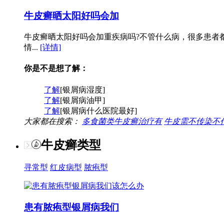
牛皮癣晒太阳好吗会加
牛皮癣晒太阳好吗会加重疾病吗?不管什么病，很多患者
情...
[详情]
你是不是想了解：
了解
[银屑病湿度]
了解
[银屑病油甲]
了解
[银屑病什么医院最好]
大家都在搜索：
多食菌类牛皮癣治疗有
牛皮需不传染不
牛皮癣类型
寻常型
红皮病型
脓疱型
患有脓疱型银屑病我们