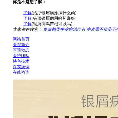
你是不是想了解：
了解
[治疗银屑病涂抹什么药]
了解
[头顶银屑病用啥药膏好]
了解
[银屑病喝芦根可以吗]
大家都在搜索：
多食菌类牛皮癣治疗有
牛皮需不传染不
网站首页
医院简介
医院动态
医护团队
特色技术
真实病例
在线咨询