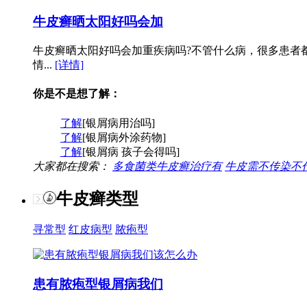
牛皮癣晒太阳好吗会加
牛皮癣晒太阳好吗会加重疾病吗?不管什么病，很多患者
情...
[详情]
你是不是想了解：
了解
[银屑病用治吗]
了解
[银屑病外涂药物]
了解
[银屑病 孩子会得吗]
大家都在搜索：
多食菌类牛皮癣治疗有
牛皮需不传染不
牛皮癣类型
寻常型
红皮病型
脓疱型
患有脓疱型银屑病我们