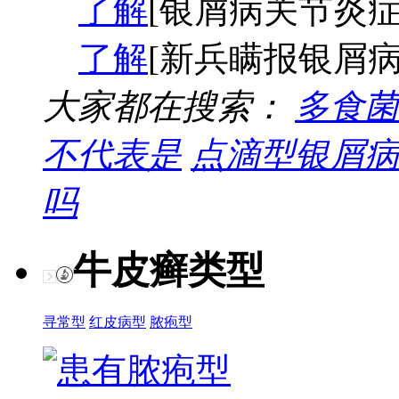
了解
[银屑病关节炎症
了解
[新兵瞒报银屑病
大家都在搜索：
多食菌
不代表是
点滴型银屑病
吗
牛皮癣类型
寻常型
红皮病型
脓疱型