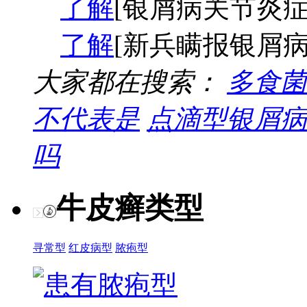
了解
[银屑病关节炎症
了解
[新兵瞒报银屑病
大家都在搜索：
多食菌
不代表是
点滴型银屑病
吗
牛皮癣类型
寻常型
红皮病型
脓疱型