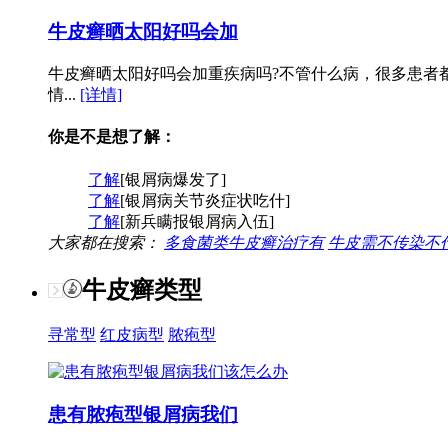
牛皮癣晒太阳好吗会加
牛皮癣晒太阳好吗会加重疾病吗?不管什么病，很多患者
情...
[详情]
你是不是想了解：
了解
[银屑病爆发了]
了解
[银屑病关节炎症状吃什]
了解
[新兵瞒报银屑病入伍]
大家都在搜索：
多食菌类牛皮癣治疗有
牛皮需不传染不
牛皮癣类型
寻常型
红皮病型
脓疱型
患有脓疱型银屑病我们